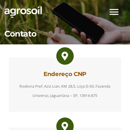
Skip
to
Tog
content
Nav
Empresa
Contato
Segmentos
Produtos
Endereço CNP
Rodovia Pref. Aziz Lian, KM 28,5, Loja D-30, Fazenda
Assessoria
Universo, Jaguariúna – SP, 13916-875
Contato