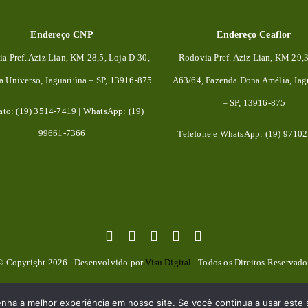
Endereço CNP
Endereço Ceaflor
a Pref. Aziz Lian, KM 28,5, Loja D-30,
Rodovia Pref. Aziz Lian, KM 29,
da
Universo, Jaguariúna – SP, 13916-875
A63/64, Fazenda Dona Amélia, Jag
– SP, 13916-875
ato: (19) 3514-7419 | WhatsApp: (19)
99661-7366
Telefone e WhatsApp: (19) 9710
© Copyright 2026 | Desenvolvido por
Visu Digital
| Todos os Direitos Reservado
TERMOS E CONDIÇÕES DE USO DO SITE
POLÍTICA DE PRIVACIDADE
enha a melhor experiência em nosso site. Se você continua a usar este 