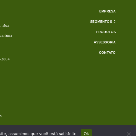
EMPRESA
SEGMENTOS
3, Box
PRODUTOS
uariúna
ASSESSORIA
CONTATO
2-3804
s
site, assumimos que você está satisfeito.
Ok