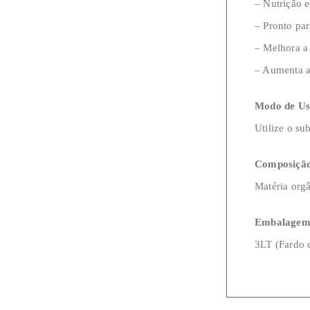
– Nutrição e
– Pronto par
– Melhora a
– Aumenta a
Modo de Us
Utilize o su
Composiçã
Matéria orgâ
Embalagem
3LT (Fardo 