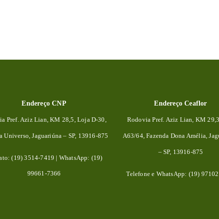
Endereço CNP
Endereço Ceaflor
a Pref. Aziz Lian, KM 28,5, Loja D-30,
Rodovia Pref. Aziz Lian, KM 29,
da
Universo, Jaguariúna – SP, 13916-875
A63/64, Fazenda Dona Amélia, Jag
– SP, 13916-875
ato: (19) 3514-7419 | WhatsApp: (19)
99661-7366
Telefone e WhatsApp: (19) 9710