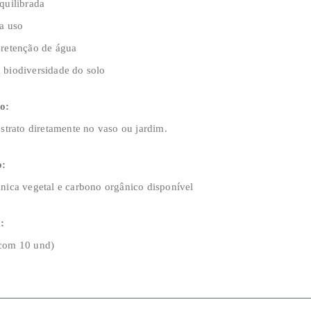
quilibrada
a uso
 retenção de água
 biodiversidade do solo
o:
bstrato diretamente no vaso ou jardim.
o:
nica vegetal e carbono orgânico disponível
:
com 10 und)