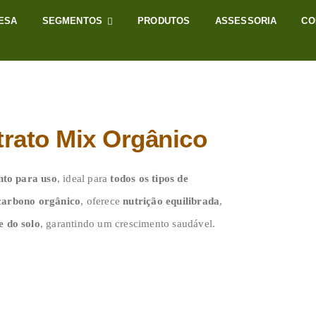
ESA
SEGMENTOS
PRODUTOS
ASSESSORIA
CO
trato Mix Orgânico
nto para uso
, ideal para
todos os tipos de
 carbono orgânico
, oferece
nutrição equilibrada
,
e do solo
, garantindo um crescimento saudável.