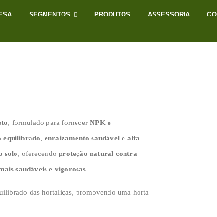
ESA
SEGMENTOS
PRODUTOS
ASSESSORIA
CO
eto
, formulado para fornecer
NPK e
 equilibrado, enraizamento saudável e alta
o solo
, oferecendo
proteção natural contra
 mais saudáveis e vigorosas
.
quilibrado das hortaliças, promovendo uma horta