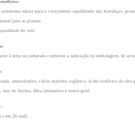
enefícios:
 nutrientes ideais para o crescimento equilibrado das hortaliças, pro
atural para as plantas
 qualidade do solo
o:
unto à terra ou substrato conforme a indicação da embalagem, de aco
o:
lizada, aminoácidos, cálcio marinho orgânico, ácido fosfórico de alta
 mix de farelos, fibra alternativa e forest gold.
:
a com 20 und)