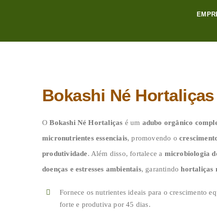
Skip
EMPR
to
content
Bokashi Né Hortaliças
O
Bokashi Né Hortaliças
é um
adubo orgânico compl
micronutrientes essenciais
, promovendo o
crescimento
produtividade
. Além disso, fortalece a
microbiologia d
doenças e estresses ambientais
, garantindo
hortaliças
Fornece os nutrientes ideais para o crescimento e
forte e produtiva por 45 dias.