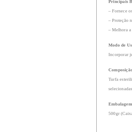
Principais B
– Fornece os
– Proteção n
– Melhora a
Modo de Us
Incorporar j
Composiçã
Turfa esteri
selecionadas,
Embalagem
500gr (Caix