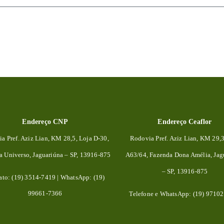
Endereço CNP
Endereço Ceaflor
a Pref. Aziz Lian, KM 28,5, Loja D-30,
Rodovia Pref. Aziz Lian, KM 29,
da
Universo, Jaguariúna – SP, 13916-875
A63/64, Fazenda Dona Amélia, Jag
– SP, 13916-875
ato: (19) 3514-7419 | WhatsApp: (19)
99661-7366
Telefone e WhatsApp: (19) 9710