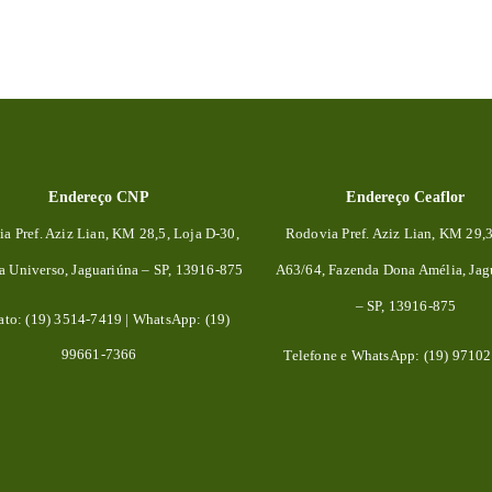
Endereço CNP
Endereço Ceaflor
a Pref. Aziz Lian, KM 28,5, Loja D-30,
Rodovia Pref. Aziz Lian, KM 29,
da
Universo, Jaguariúna – SP, 13916-875
A63/64, Fazenda Dona Amélia, Jag
– SP, 13916-875
ato: (19) 3514-7419 | WhatsApp: (19)
99661-7366
Telefone e WhatsApp: (19) 9710