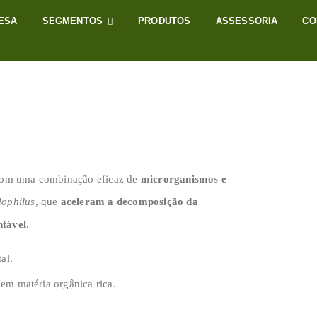
ESA
SEGMENTOS
PRODUTOS
ASSESSORIA
CO
com uma combinação eficaz de
microrganismos e
dophilus
, que
aceleram a decomposição da
ntável
.
al.
 em matéria orgânica rica.