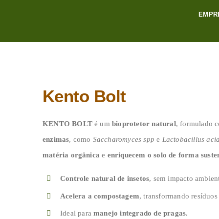
Skip
EMPR
to
content
Kento Bolt
KENTO BOLT
é um
bioprotetor natural
, formulado 
enzimas
, como
Saccharomyces spp
e
Lactobacillus aci
matéria orgânica
e
enriquecem o solo de forma suste
Controle natural de insetos
, sem impacto ambient
Acelera a compostagem
, transformando resíduos
Ideal para
manejo integrado de pragas
.