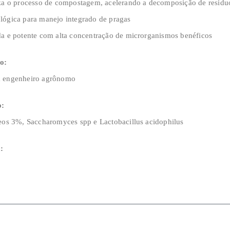
iza o processo de compostagem, acelerando a decomposição de resídu
lógica para manejo integrado de pragas
da e potente com alta concentração de microrganismos benéficos
o:
m engenheiro agrônomo
o:
deos 3%, Saccharomyces spp e Lactobacillus acidophilus
: