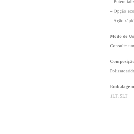
– Potencial
– Opção eco
– Ação rápi
Modo de Us
Consulte u
Composiçã
Polissacarí
Embalagem
1LT, 5LT