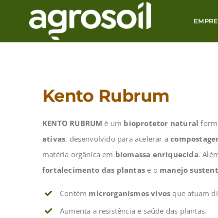
Skip
EMPRE
to
content
Kento Rubrum
KENTO RUBRUM
é um
bioprotetor natural
form
ativas
, desenvolvido para acelerar a
compostagem
matéria orgânica em
biomassa enriquecida
. Alé
fortalecimento das plantas
e o
manejo sustent
Contém
microrganismos vivos
que atuam di
Aumenta a resistência e saúde das plantas.