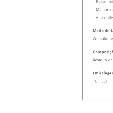
– Possuí m
– Melhora a
– Alternati
Modo de U
Consulte 
Composiçã
Residuo de
Embalage
1LT, 5LT