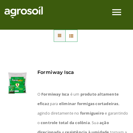
Skip
to
Tog
content
Nav
Empresa
Segmentos
Produtos
Formiway Isca
Assessoria
O
Formiway Isca
é um
produto altamente
eficaz
para
eliminar formigas cortadeiras
,
Contato
agindo diretamente no
formigueiro
e garantindo
o
controle total da colônia
. Sua
ação
direcionada
e
resistência à umidade
tornam a